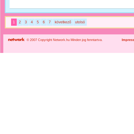
1
2
3
4
5
6
7
következő
utolsó
© 2007 Copyright Network.hu Minden jog fenntartva.
Impres