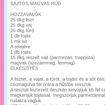
SAJTOS-MAGVAS RÚD
HOZZÁVALÓK
25 dkg liszt
25 dkg vaj
25 dkg túró
1 db tojás
1 mk só
A tetejére:
1 db tojás
15 dkg reszelt sajt (parmezán, trappista)
magvak (szezámmag, lenmag)
ELKÉSZÍTÉS
A lisztet, a vajat, a túrót, a tojást és a sót ö
csomagolva fél órára a hűtőbe tesszük.
A tésztát lisztezett deszkán kinyújtjuk kb fél c
megkenjük tojással, megszórjuk parmezánnal
rudakra vágjuk.