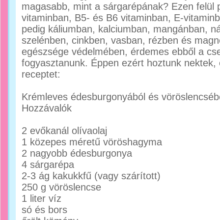
magasabb, mint a sárgarépának? Ezen felül 
vitaminban, B5- és B6 vitaminban, E-vitamin
pedig káliumban, kalciumban, mangánban, ná
szelénben, cinkben, vasban, rézben és magn
egészsége védelmében, érdemes ebből a cs
fogyasztanunk. Éppen ezért hoztunk nektek, 
receptet:
Krémleves édesburgonyából és vöröslencséb
Hozzávalók
2 evőkanál olívaolaj
1 közepes méretű vöröshagyma
2 nagyobb édesburgonya
4 sárgarépa
2-3 ág kakukkfű (vagy szárított)
250 g vöröslencse
1 liter víz
só és bors