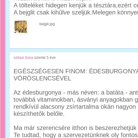
A tölteléket hidegen kenjük a tésztára,ezért c
A bejglit csak kihűlve szeljük.Melegen könnye
bejgli.jpg
szilasi ilona
üzente
5 éve
EGÉSZSÉGESEN FINOM: ÉDESBURGONY
VÖRÖSLENCSÉVEL
Az édesburgonya - más néven: a batáta - ant
továbbá vitaminokban, ásványi anyagokban ga
rendkívül alacsony zsírtartalma okán nagyon
készíthetők belőle.
Ma már szerencsére itthon is beszerezhetjük
Te tudtad, hogy a szervezetünknek oly fontos 