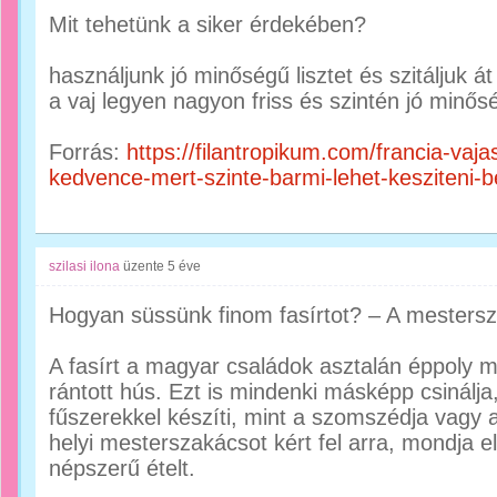
Mit tehetünk a siker érdekében?
használjunk jó minőségű lisztet és szitáljuk á
a vaj legyen nagyon friss és szintén jó minős
Forrás:
https://filantropikum.com/francia-vaja
kedvence-mert-szinte-barmi-lehet-kesziteni-be
szilasi ilona
üzente
5 éve
Hogyan süssünk finom fasírtot? – A mestersza
A fasírt a magyar családok asztalán éppoly 
rántott hús. Ezt is mindenki másképp csinálja
fűszerekkel készíti, mint a szomszédja vagy
helyi mesterszakácsot kért fel arra, mondja el
népszerű ételt.