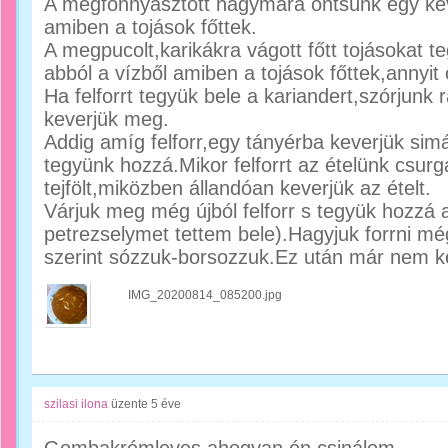
A megfonnyasztott hagymára öntsünk egy kevé
amiben a tojások főttek.
A megpucolt,karikákra vágott főtt tojásokat te
abból a vízből amiben a tojások főttek,annyit 
Ha felforrt tegyük bele a kariandert,szórjunk 
keverjük meg.
Addig amíg felforr,egy tányérba keverjük simár
tegyünk hozzá.Mikor felforrt az ételünk csurg
tejfölt,miközben állandóan keverjük az ételt.
Várjuk meg még újból felforr s tegyük hozzá 
petrezselymet tettem bele).Hagyjuk forrni még
szerint sózzuk-borsozzuk.Ez után már nem kel
IMG_20200814_085200.jpg
szilasi ilona
üzente
5 éve