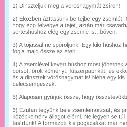
1) Dinszteljük meg a vöröshagymát zsíron!
2) Eközben áztassunk be tejbe egy zsemlét! N
hogy épp felvegye a tejet, aztán már csavarhat
sertéshúshoz elég egy zsemle is…bőven.
3) A tojással ne spóroljunk! Egy kiló húshoz h
fogja majd össze az ételt.
4) A zsemlével kevert húshoz most jöhetnek a
borsot, őrölt köményt, fűszerpaprikát, és ek
és a dinsztelt vöröshagymát is! Néha egy kis
belecsempészek.
5) Alaposan gyúrjuk össze, hogy összetevők
6) Ezután tegyünk bele zsemlemorzsát, és p
középkemény állagot elérni. Ne legyen se túl 
fasírtunk! A formázott kis pogácsákat már n