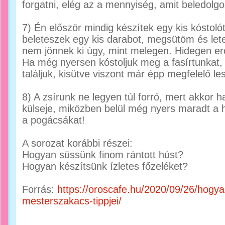
forgatni, elég az a mennyiség, amit beledolgo
7) Én először mindig készítek egy kis kóstolót.
beleteszek egy kis darabot, megsütöm és let
nem jönnek ki úgy, mint melegen. Hidegen erő
Ha még nyersen kóstoljuk meg a fasírtunkat, 
találjuk, kisütve viszont már épp megfelelő le
8) A zsírunk ne legyen túl forró, mert akkor
külseje, miközben belül még nyers maradt a 
a pogácsákat!
A sorozat korábbi részei:
Hogyan süssünk finom rántott húst?
Hogyan készítsünk ízletes főzeléket?
Forrás:
https://oroscafe.hu/2020/09/26/hogya
mesterszakacs-tippjei/