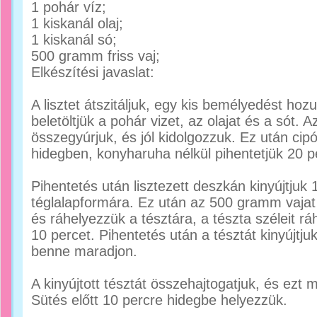
1 pohár víz;
1 kiskanál olaj;
1 kiskanál só;
500 gramm friss vaj;
Elkészítési javaslat:
A lisztet átszitáljuk, egy kis bemélyedést ho
beletöltjük a pohár vizet, az olajat és a sót. A
összegyúrjuk, és jól kidolgozzuk. Ez után cip
hidegben, konyharuha nélkül pihentetjük 20 p
Pihentetés után lisztezett deszkán kinyújtju
téglalapformára. Ez után az 500 gramm vajat 
és ráhelyezzük a tésztára, a tészta széleit rá
10 percet. Pihentetés után a tésztát kinyújtju
benne maradjon.
A kinyújtott tésztát összehajtogatjuk, és ezt
Sütés előtt 10 percre hidegbe helyezzük.