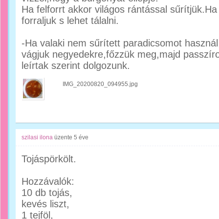
Ha felforrt akkor világos rántással sűrítjük.Ha
forraljuk s lehet tálalni.
-Ha valaki nem sűrített paradicsomot haszná
vágjuk negyedekre,főzzük meg,majd passzíro
leírtak szerint dolgozunk.
IMG_20200820_094955.jpg
szilasi ilona
üzente
5 éve
Tojáspörkölt.
Hozzávalók:
10 db tojás,
kevés liszt,
1 tejföl,