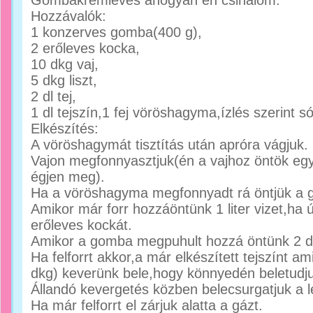
Gombakrémleves ahogyan én csinálom.
Hozzávalók:
1 konzerves gomba(400 g),
2 erőleves kocka,
10 dkg vaj,
5 dkg liszt,
2 dl tej,
1 dl tejszín,1 fej vöröshagyma,ízlés szerint s
Elkészítés:
A vöröshagymát tisztítás után apróra vágjuk.
Vajon megfonnyasztjuk(én a vajhoz öntök egy
égjen meg).
Ha a vöröshagyma megfonnyadt rá öntjük a g
Amikor már forr hozzáöntünk 1 liter vizet,ha új
erőleves kockát.
Amikor a gomba megpuhult hozzá öntünk 2 dl 
Ha felforrt akkor,a már elkészített tejszínt amit
dkg) keverünk bele,hogy könnyedén beletudju
Állandó kevergetés közben belecsurgatjuk a 
Ha már felforrt el zárjuk alatta a gázt.