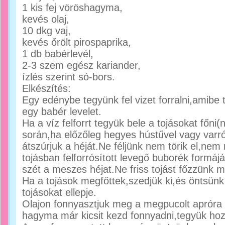
1 kis fej vöröshagyma,
kevés olaj,
10 dkg vaj,
kevés őrölt pirospaprika,
1 db babérlevél,
2-3 szem egész kariander,
ízlés szerint só-bors.
Elkészítés:
Egy edénybe tegyünk fel vizet forralni,amibe
egy babér levelet.
Ha a víz felforrt tegyük bele a tojásokat főni
során,ha előzőleg hegyes hústűvel vagy varró 
átszúrjuk a héját.Ne féljünk nem törik el,ne
tojásban felforrósított levegő buborék formáj
szét a meszes héjat.Ne friss tojást főzzünk 
Ha a tojások megfőttek,szedjük ki,és öntsünk 
tojásokat ellepje.
Olajon fonnyasztjuk meg a megpucolt apróra
hagyma már kicsit kezd fonnyadni,tegyük hozz