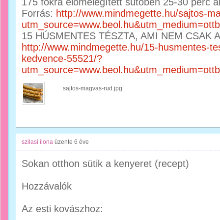
175 fokra előmelegített sütőben 25-30 perc al
Forrás:
http://www.mindmegette.hu/sajtos-ma
utm_source=www.beol.hu&utm_medium=ottb
15 HÚSMENTES TÉSZTA, AMI NEM CSAK 
http://www.mindmegette.hu/15-husmentes-te
kedvence-55521/?
utm_source=www.beol.hu&utm_medium=ottb
sajtos-magvas-rud.jpg
szilasi ilona
üzente
6 éve
Sokan otthon sütik a kenyeret (recept)
Hozzávalók
Az esti kovászhoz: