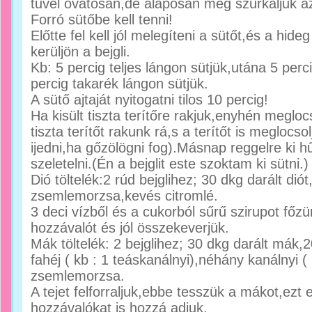
tűvel óvatosan,de alaposan meg szurkáljuk az 
Forró sütőbe kell tenni!
Előtte fel kell jól melegíteni a sütőt,és a hide
kerüljön a bejgli.
Kb: 5 percig teljes lángon sütjük,utána 5 pe
percig takarék lángon sütjük.
A sütő ajtaját nyitogatni tilos 10 percig!
Ha kisült tiszta terítőre rakjuk,enyhén megloc
tiszta terítőt rakunk rá,s a terítőt is meglocs
ijedni,ha gőzölögni fog).Másnap reggelre ki hűl
szeletelni.(Én a bejglit este szoktam ki sütni.)
Dió töltelék:2 rúd bejglihez; 30 dkg darált dió
zsemlemorzsa,kevés citromlé.
3 deci vízből és a cukorból sűrű szirupot főz
hozzávalót és jól összekeverjük.
Mák töltelék: 2 bejglihez; 30 dkg darált mák,2
fahéj ( kb : 1 teáskanálnyi),néhány kanálnyi (
zsemlemorzsa.
A tejet felforraljuk,ebbe tesszük a mákot,ezt 
hozzávalókat is hozzá adjuk.