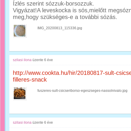
Ízlés szerint sózzuk-borsozzuk.
Vigyázat!A leveskocka is sós,mielőtt megsózn
meg,hogy szükséges-e a további sózás.
IMG_20200813_115336.jpg
szilasi ilona
üzente
6 éve
http://www.cookta.hu/hir/20180817-sult-csic
filleres-snack
fuszeres-sult-csicseriborso-egeszseges-nassolnivalo.jpg
szilasi ilona
üzente
6 éve