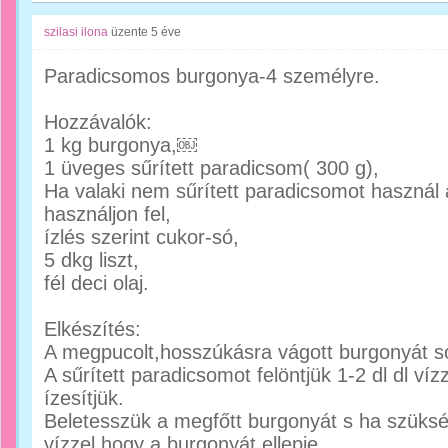
szilasi ilona
üzente
5 éve
Paradicsomos burgonya-4 személyre.
Hozzávalók:
1 kg burgonya,￼
1 üveges sűrített paradicsom( 300 g),
Ha valaki nem sűrített paradicsomot használ
használjon fel,
ízlés szerint cukor-só,
5 dkg liszt,
fél deci olaj.
Elkészítés:
A megpucolt,hosszúkásra vágott burgonyát s
A sűrített paradicsomot felöntjük 1-2 dl dl vízz
ízesítjük.
Beletesszük a megfőtt burgonyát s ha szüksé
vízzel,hogy a burgonyát ellepje.