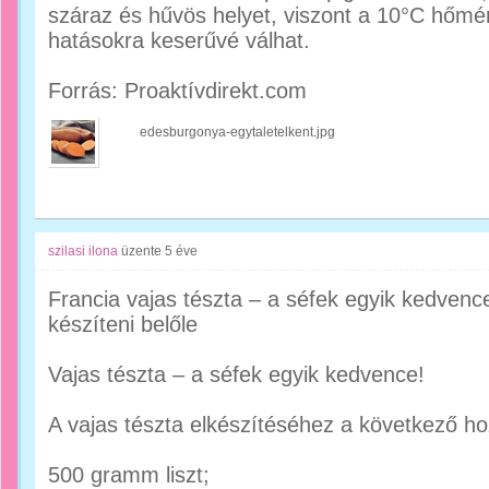
száraz és hűvös helyet, viszont a 10°C hőmérs
hatásokra keserűvé válhat.
Forrás: Proaktívdirekt.com
edesburgonya-egytaletelkent.jpg
szilasi ilona
üzente
5 éve
Francia vajas tészta – a séfek egyik kedvence
készíteni belőle
Vajas tészta – a séfek egyik kedvence!
A vajas tészta elkészítéséhez a következő h
500 gramm liszt;