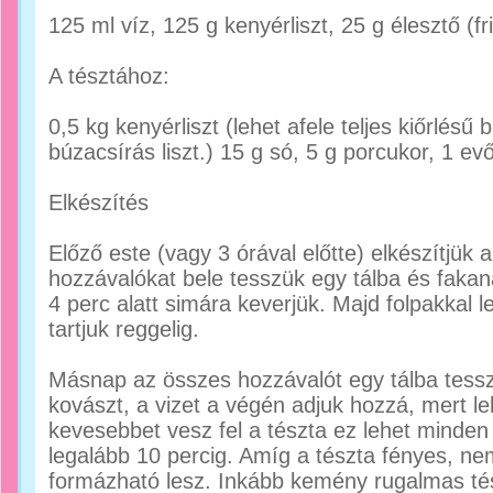
125 ml víz, 125 g kenyérliszt, 25 g élesztő (fri
A tésztához:
0,5 kg kenyérliszt (lehet afele teljes kiőrlésű
búzacsírás liszt.) 15 g só, 5 g porcukor, 1 evő
Elkészítés
Előző este (vagy 3 órával előtte) elkészítjük
hozzávalókat bele tesszük egy tálba és fakanál
4 perc alatt simára keverjük. Majd folpakkal l
tartjuk reggelig.
Másnap az összes hozzávalót egy tálba tessz
kovászt, a vizet a végén adjuk hozzá, mert lehe
kevesebbet vesz fel a tészta ez lehet minden 
legalább 10 percig. Amíg a tészta fényes, n
formázható lesz. Inkább kemény rugalmas tész