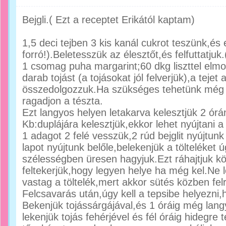
Bejgli.( Ezt a receptet Erikától kaptam)
1,5 deci tejben 3 kis kanál cukrot teszünk,és
forró!).Beletesszük az élesztőt,és felfuttatjuk
1 csomag puha margarint;60 dkg liszttel elm
darab tojást (a tojásokat jól felverjük),a tejet 
összedolgozzuk.Ha szükséges tehetünk még h
ragadjon a tészta.
Ezt langyos helyen letakarva kelesztjük 2 órán
Kb:duplájára kelesztjük,ekkor lehet nyújtani a 
1 adagot 2 felé vesszük,2 rúd bejglit nyújtunk
lapot nyújtunk belőle,belekenjük a tölteléket 
szélességben üresen hagyjuk.Ezt ráhajtjuk kö
feltekerjük,hogy legyen helye ha még kel.Ne l
vastag a töltelék,mert akkor sütés közben felr
Felcsavarás után,úgy kell a tepsibe helyezni,h
Bekenjük tojássárgájával,és 1 óráig még lang
lekenjük tojás fehérjével és fél óráig hidegre