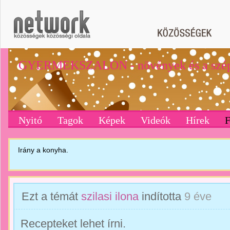
GYERMEKSZALON - növények és a szép
Nyitó
Tagok
Képek
Videók
Hírek
Irány a konyha.
Ezt a témát
szilasi ilona
indította
9 éve
Recepteket lehet írni.