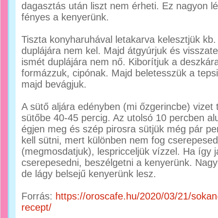
dagasztás után liszt nem érheti. Ez nagyon 
fényes a kenyerünk.
Tiszta konyharuhával letakarva kelesztjük kb.
duplájára nem kel. Majd átgyúrjuk és visszat
ismét duplájára nem nő. Kiborítjuk a deszkár
formázzuk, cipónak. Majd beletesszük a tepsi
majd bevágjuk.
A sütő aljára edényben (mi őzgerincbe) vizet
sütőbe 40-45 percig. Az utolsó 10 percben alu
égjen meg és szép pirosra sütjük még pár per
kell sütni, mert különben nem fog cserepesed
(megmosdatjuk), lespricceljük vízzel. Ha így 
cserepesedni, beszélgetni a kenyerünk. Nagy
de lágy belsejű kenyerünk lesz.
Forrás:
https://oroscafe.hu/2020/03/21/sokan
recept/