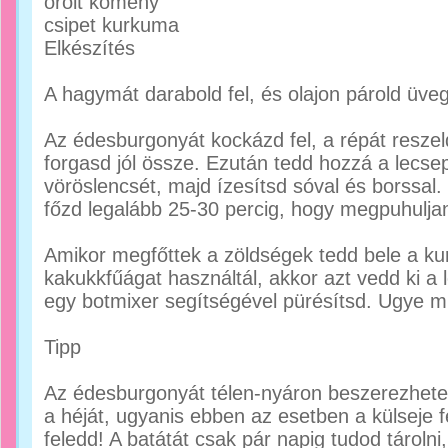
őrölt kömény
csipet kurkuma
Elkészítés
A hagymát darabold fel, és olajon párold üve
Az édesburgonyát kockázd fel, a répát reszel
forgasd jól össze. Ezután tedd hozzá a lecsepe
vöröslencsét, majd ízesítsd sóval és borssal. 
főzd legalább 25-30 percig, hogy megpuhuljan
Amikor megfőttek a zöldségek tedd bele a k
kakukkfűágat használtál, akkor azt vedd ki a
egy botmixer segítségével pürésítsd. Ugye m
Tipp
Az édesburgonyát télen-nyáron beszerezheted.
a héját, ugyanis ebben az esetben a külseje 
feledd! A batátát csak pár napig tudod tárolni