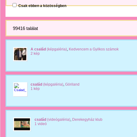
Csak ebben a közösségben
99416 találat
A család
(képgaléria)
,
Kedvencem a Gyilkos számok
2 kép
család
(képgaléria)
,
Göriland
1 kép
család
(videógaléria)
,
Derekegyház klub
1 videó