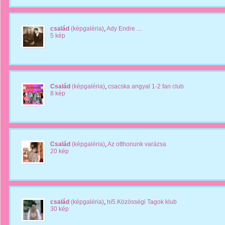
család
(képgaléria)
,
Ady Endre ...
5 kép
Család
(képgaléria)
,
csacska angyal 1-2 fan club
8 kép
Család
(képgaléria)
,
Az otthonunk varázsa
20 kép
család
(képgaléria)
,
hi5.Közösségi Tagok klub
30 kép