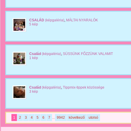
CSALÁD
(képgaléria)
,
MÁLTAI NYARALÓK
5 kép
Család
(képgaléria)
,
SÜSSÜNK FŐZZÜNK VALAMIT
1 kép
Család
(képgaléria)
,
Tippmix-tippek közössége
3 kép
1
2
3
4
5
6
7
...
9942
következő
utolsó