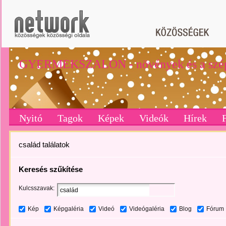
GYERMEKSZALON - növények és a szé
Nyitó
Tagok
Képek
Videók
Hírek
család találatok
Keresés szűkítése
Kulcsszavak:
Kép
Képgaléria
Videó
Videógaléria
Blog
Fórum