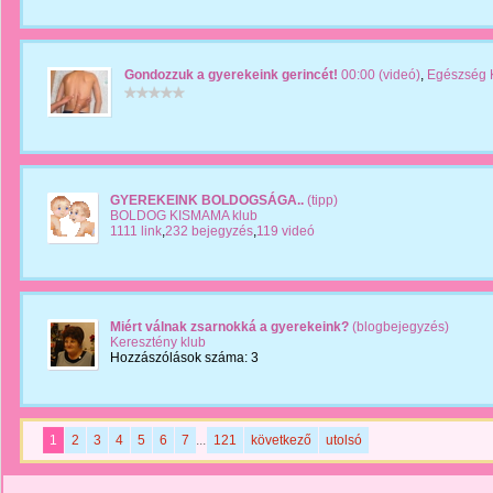
Gondozzuk a gyerekeink gerincét!
00:00 (videó)
,
Egészség 
GYEREKEINK BOLDOGSÁGA..
(tipp)
BOLDOG KISMAMA klub
1111 link
,
232 bejegyzés
,
119 videó
Miért válnak zsarnokká a gyerekeink?
(blogbejegyzés)
Keresztény klub
Hozzászólások száma: 3
1
2
3
4
5
6
7
...
121
következő
utolsó