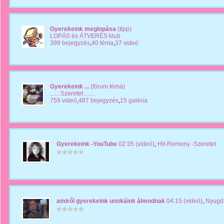
Gyerekeink meglopása
(tipp)
LOPÁS és ÁTVERÉS klub
399 bejegyzés
,
40 téma
,
37 videó
Gyerekeink ...
(fórum téma)
.......Szeretet .......
759 videó
,
487 bejegyzés
,
15 galéria
Gyerekeink -YouTube
02:35 (videó)
,
Hit-Remeny -Szeretet
amiről gyerekeink unokáink álmodnak
04:15 (videó)
,
Nyugdí