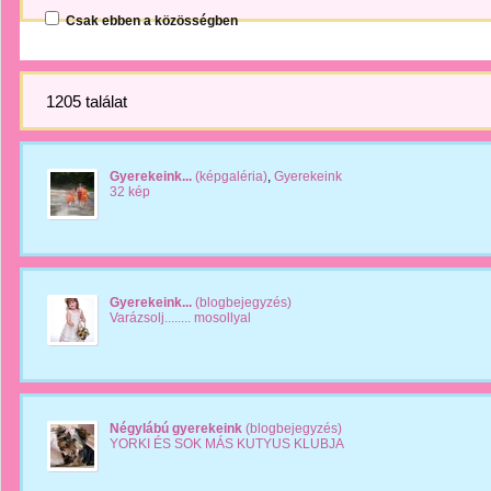
Csak ebben a közösségben
1205 találat
Gyerekeink...
(képgaléria)
,
Gyerekeink
32 kép
Gyerekeink...
(blogbejegyzés)
Varázsolj........ mosollyal
Négylábú gyerekeink
(blogbejegyzés)
YORKI ÉS SOK MÁS KUTYUS KLUBJA