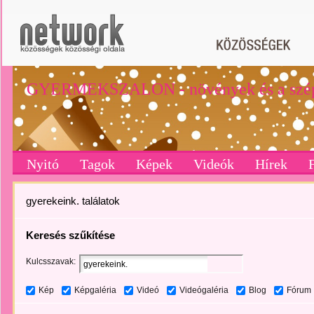
GYERMEKSZALON - növények és a szé
Nyitó
Tagok
Képek
Videók
Hírek
gyerekeink. találatok
Keresés szűkítése
Kulcsszavak:
Kép
Képgaléria
Videó
Videógaléria
Blog
Fórum