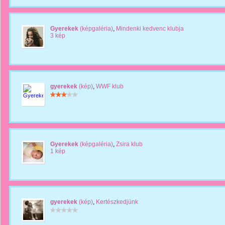
Gyerekek
(képgaléria)
,
Mindenki kedvenc klubja
3 kép
gyerekek
(kép)
,
WWF klub
Gyerekek
(képgaléria)
,
Zsira klub
1 kép
gyerekek
(kép)
,
Kertészkedjünk