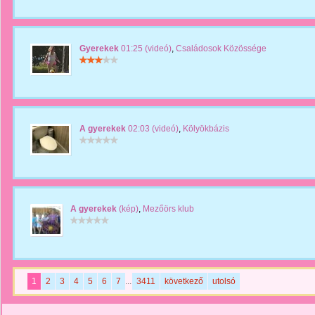
Gyerekek
01:25 (videó)
,
Családosok Közössége
A gyerekek
02:03 (videó)
,
Kölyökbázis
A gyerekek
(kép)
,
Mezőörs klub
1
2
3
4
5
6
7
...
3411
következő
utolsó