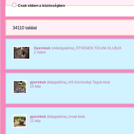
Csak ebben a közösségben
34110 találat
Gyerekek
(videógaléria)
,
ÖTVENEN TÚLIAK KLUBJA
2 videó
gyerekek
(képgaléria)
,
hi5.Közösségi Tagok klub
15 kép
gyerekek
(képgaléria)
,
lovak klub
11 kép