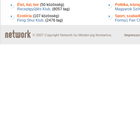
Étel, ital, bor
(50 közösség)
Politika, közü
Receptgyűjtés Klub,
(8057 tag)
Magyarok Szö
Ezotéria
(107 közösség)
Sport, szabad
Feng Shui Klub,
(2476 tag)
Forma1 Fan Cl
© 2007 Copyright Network.hu Minden jog fenntartva.
Impress