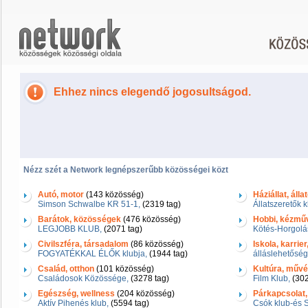
Ehhez nincs elegendő jogosultságod.
Nézz szét a Network legnépszerűbb közösségei közt
Autó, motor
(143 közösség)
Háziállat, álla
Simson Schwalbe KR 51-1,
(2319 tag)
Állatszeretők k
Barátok, közösségek
(476 közösség)
Hobbi, kézmű
LEGJOBB KLUB,
(2071 tag)
Kötés-Horgolá
Civilszféra, társadalom
(86 közösség)
Iskola, karrie
FOGYATÉKKAL ÉLŐK klubja,
(1944 tag)
álláslehetőség
Család, otthon
(101 közösség)
Kultúra, művés
Családosok Közössége,
(3278 tag)
Film Klub,
(302
Egészség, wellness
(204 közösség)
Párkapcsolat,
Aktív Pihenés klub,
(5594 tag)
Csók klub-és 