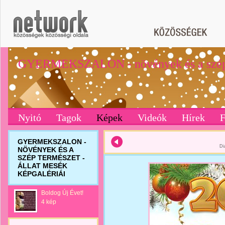
GYERMEKSZALON - növények és a szép
Nyitó
Tagok
Képek
Videók
Hírek
GYERMEKSZALON -
Di
NÖVÉNYEK ÉS A
SZÉP TERMÉSZET -
ÁLLAT MESÉK
KÉPGALÉRIÁI
Boldog Új Évet!
4 kép