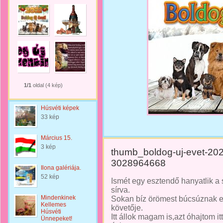
1/1
oldal (4 kép)
Húsvéti képek
33 kép
Március 15.
3 kép
thumb_boldog-uj-evet-202
3028964668
Ilona galériája.
52 kép
Ismét egy esztendő hanyatlik a
sírva.
Mindenkinek
Sokan bíz örömest búcsúznak el 
Kellemes
követője.
Húsvéti
Itt állok magam is,azt óhajtom i
Ünnepeket!