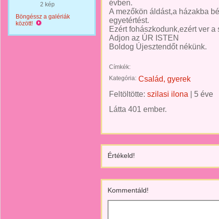
évben.
2 kép
A mezőkön áldást,a házakba bé
Böngéssz a galériák
egyetértést.
között!
Ezért fohászkodunk,ezért ver a 
Adjon az ÚR ISTEN
Boldog Újesztendőt nékünk.
Címkék:
Kategória:
Család, gyerek
Feltöltötte:
szilasi ilona
|
5 éve
Látta 401 ember.
Értékeld!
Kommentáld!