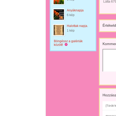
Látta 67
Anyáknapja
6 kép
Értékeld
Halottak napja.
1 kép
Böngéssz a galériák
Kommen
között!
Hozzász
[Törölt 