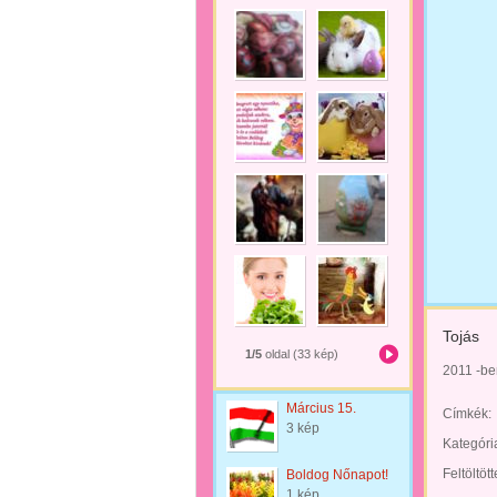
Tojás
1/5
oldal (33 kép)
2011 -ben
Március 15.
Címkék:
3 kép
Kategóri
Feltöltöt
Boldog Nőnapot!
1 kép