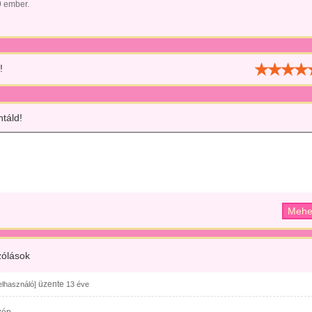
9 ember.
!
táld!
ólások
üzente
felhasználó]
13 éve