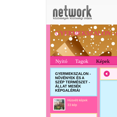
GYERMEKSZALON - növ
Nyitó
Tagok
Képek
GYERMEKSZALON -
NÖVÉNYEK ÉS A
SZÉP TERMÉSZET -
ÁLLAT MESÉK
KÉPGALÉRIÁI
Húsvéti képek
33 kép