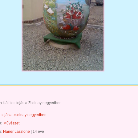
 kiállított tojás a Zsolnay negyedben.
tojás a zsolnay negyedben
a:
Művészet
te:
Háner Lászlóné
|
14 éve