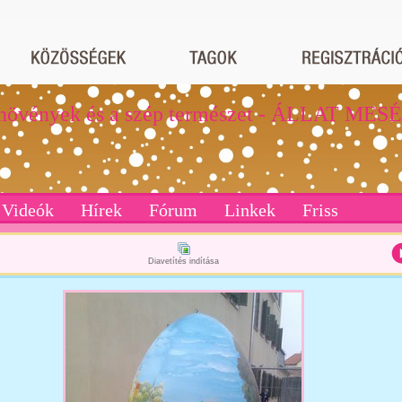
ények és a szép természet - ÁLLAT MES
Videók
Hírek
Fórum
Linkek
Friss
Diavetítés indítása