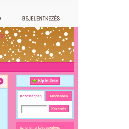
ÉK
Kép feltöltése
Közösségben
Mindenben
Ez történt a közösségben: