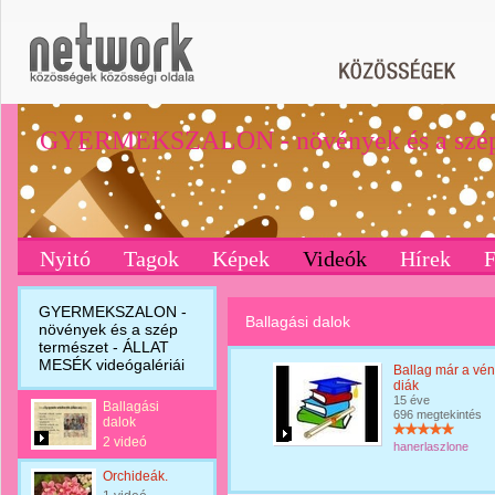
GYERMEKSZALON - növények és a szép
Nyitó
Tagok
Képek
Videók
Hírek
GYERMEKSZALON -
Ballagási dalok
növények és a szép
természet - ÁLLAT
MESÉK videógalériái
Ballag már a vén
diák
15 éve
Ballagási
696 megtekintés
dalok
2 videó
hanerlaszlone
Orchideák.