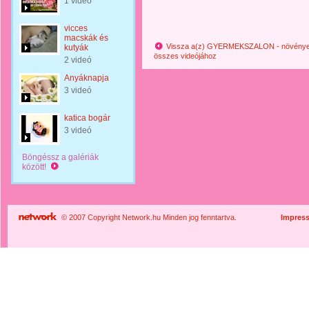
1 videó
vicces
macskák és
Vissza a(z) GYERMEKSZALON - növények
kutyák
összes videójához
2 videó
Anyáknapja
3 videó
katica bogár
3 videó
Böngéssz a galériák
között!
© 2007 Copyright Network.hu Minden jog fenntartva.
Impres